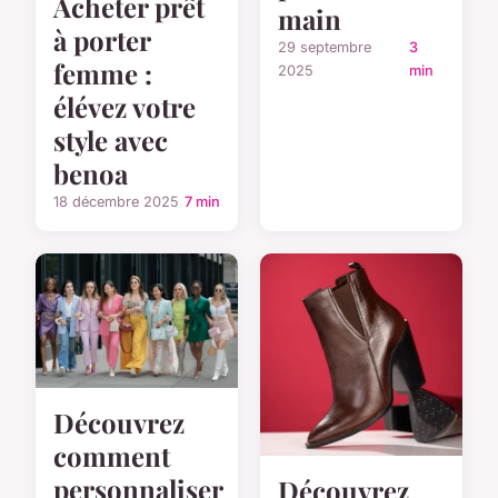
Acheter prêt
main
à porter
29 septembre
3
femme :
2025
min
élévez votre
style avec
benoa
18 décembre 2025
7 min
Découvrez
comment
personnaliser
Découvrez